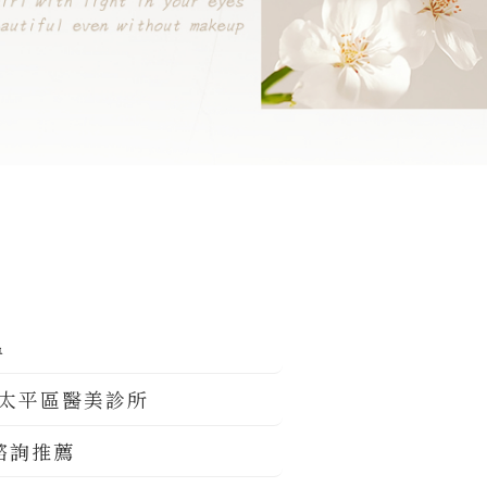
鼻
/太平區醫美診所
諮詢推薦